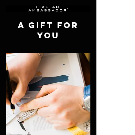
A gift for
you