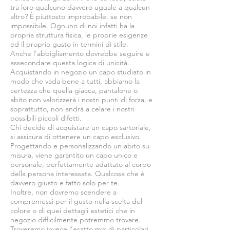
tra loro qualcuno davvero uguale a qualcun
altro? È piuttosto improbabile, se non
impossibile. Ognuno di noi infatti ha la
propria struttura fisica, le proprie esigenze
ed il proprio gusto in termini di stile.
Anche l’abbigliamento dovrebbe seguire e
assecondare questa logica di unicità.
Acquistando in negozio un capo studiato in
modo che vada bene a tutti, abbiamo la
certezza che quella giacca, pantalone o
abito non valorizzerà i nostri punti di forza, e
soprattutto, non andrà a celare i nostri
possibili piccoli difetti.
Chi decide di acquistare un capo sartoriale,
si assicura di ottenere un capo esclusivo.
Progettando e personalizzando un abito su
misura, viene garantito un capo unico e
personale, perfettamente adattato al corpo
della persona interessata. Qualcosa che è
davvero giusto e fatto solo per te.
Inoltre, non dovremo scendere a
compromessi per il gusto nella scelta del
colore o di quei dettagli estetici che in
negozio difficilmente potremmo trovare.
Troveremo invece l’esatto mix di particolari