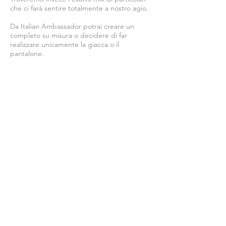
che ci farà sentire totalmente a nostro agio.
Da Italian Ambassador potrai creare un
completo su misura o decidere di far
realizzare unicamente la giacca o il
pantalone.
Cosa si ottiene:
Un appuntamento esclusivo con uno stylist
Un prodotto unico nel suo genere
Un capo che veste alla perfezione
Un prodotto di qualità e made in Italy
Contatta uno stylist
Chi siamo
Privacy
Termini
© 2026 Italian Ambassador