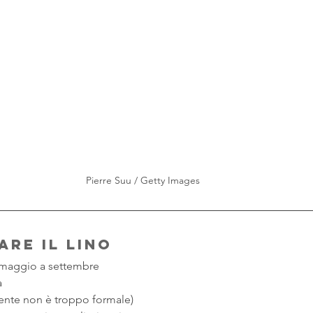
Pierre Suu / Getty Images
re il lino
a maggio a settembre
a
iente non è troppo formale)