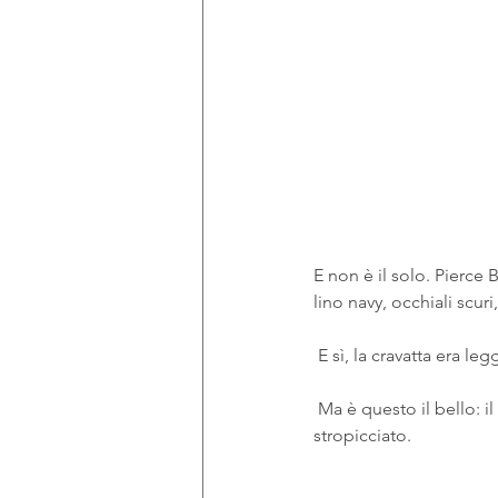
E non è il solo. Pierc
lino navy, occhiali scuri
 E sì, la cravatta era l
 Ma è questo il bello: il 
stropicciato.