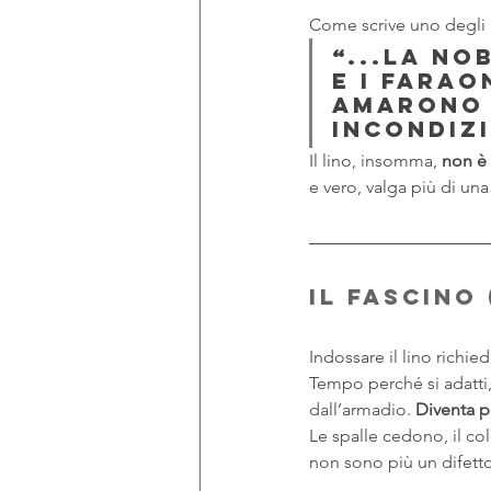
Come scrive uno degli ar
“...La no
e i farao
amarono i
incondizi
Il lino, insomma, 
non è 
e vero, valga più di una
Il fascino
Indossare il lino richi
Tempo perché si adatti,
dall’armadio. 
Diventa p
Le spalle cedono, il col
non sono più un difett