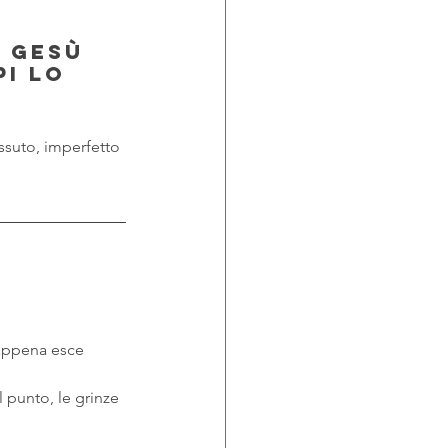
ì Gesù 
pi lo 
issuto, imperfetto 
 appena esce 
l punto, le grinze 