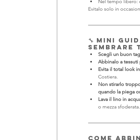
Nel tempo libero: c
Evitalo solo in occasio
🔧 Mini gu
sembrare 
Scegli un buon tag
Abbinalo a tessuti
Evita il total look i
Costiera.
Non stirarlo tropp
quando la piega o
Lava il lino in acqu
o mezza sfoderata.
Come abbi