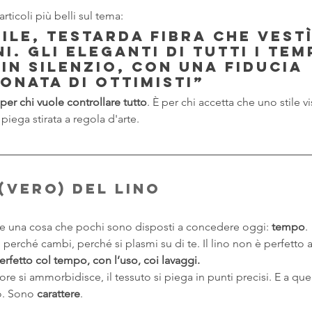
ticoli più belli sul tema:
bile, testarda fibra che vest
ni. Gli eleganti di tutti i tem
n silenzio, con una fiducia 
onata di ottimisti”
per chi vuole controllare tutto
. È per chi accetta che uno stile v
 piega stirata a regola d'arte.
 (vero) del lino
ede una cosa che pochi sono disposti a concedere oggi: 
tempo
.
 perché cambi, perché si plasmi su di te. Il lino non è perfetto
erfetto col tempo, con l’uso, coi lavaggi.
ore si ammorbidisce, il tessuto si piega in punti precisi. E a que
o. Sono 
carattere
.