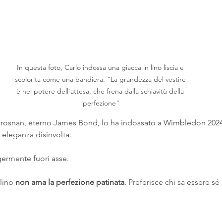
In questa foto, Carlo indossa una giacca in lino liscia e 
scolorita come una bandiera. "La grandezza del vestire 
è nel potere dell'attesa, che frena dalla schiavitù della 
perfezione"
e Brosnan, eterno James Bond, lo ha indossato a Wimbledon 202
, eleganza disinvolta.
eggermente fuori asse.
lino 
non ama la perfezione patinata
. Preferisce chi sa essere sé