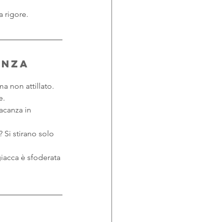
a rigore.
enza 
ma non attillato.
e.
acanza in 
 Si stirano solo 
giacca è sfoderata 