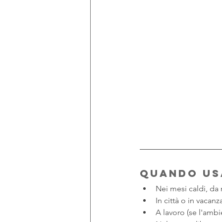
Quando usa
Nei mesi caldi, d
In città o in vacanz
A lavoro (se l'amb