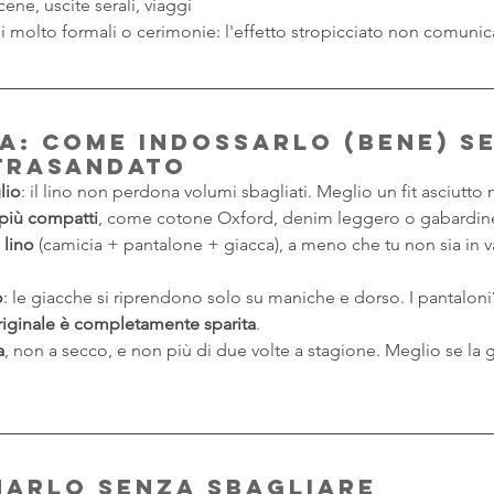
ene, uscite serali, viaggi
ni molto formali o cerimonie: l'effetto stropicciato non comunic
ida: come indossarlo (bene) s
trasandato
lio
: il lino non perdona volumi sbagliati. Meglio un fit asciutto 
 più compatti
, come cotone Oxford, denim leggero o gabardin
n lino
 (camicia + pantalone + giacca), a meno che tu non sia in v
o
: le giacche si riprendono solo su maniche e dorso. I pantaloni?
riginale è completamente sparita
.
a
, non a secco, e non più di due volte a stagione. Meglio se la 
narlo senza sbagliare