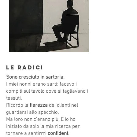
Le radici
Sono cresciuto in sartoria.
I miei nonni erano sarti
: facevo i
compiti sul tavolo dove si tagliavano i
tessuti.
Ricordo la
fierezza
dei clienti nel
guardarsi allo specchio.
Ma loro non c’erano più. E io ho
iniziato da solo la mia ricerca per
tornare a sentirmi
confident
.