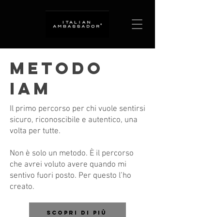
METODO
IAM
Il primo percorso per chi vuole sentirsi
sicuro, riconoscibile e autentico, una
volta per tutte.
Non è solo un metodo. È il percorso
che avrei voluto avere quando mi
sentivo fuori posto. Per questo l’ho
creato.
SCOPRI DI PIù